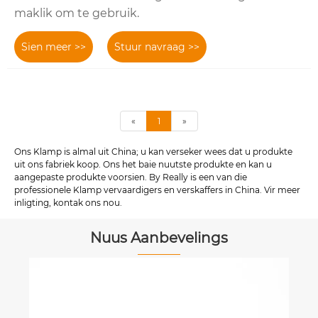
maklik om te gebruik.
Sien meer >>
Stuur navraag >>
«
1
»
Ons Klamp is almal uit China; u kan verseker wees dat u produkte
uit ons fabriek koop. Ons het baie nuutste produkte en kan u
aangepaste produkte voorsien. By Really is een van die
professionele Klamp vervaardigers en verskaffers in China. Vir meer
inligting, kontak ons ​​nou.
Nuus Aanbevelings