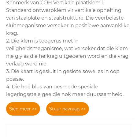
Kenmerk van CDH Vertikale plaatklem 1.
Standaard ontwerpklem vir vertikale opheffing
van staalplate en staalstrukture. Die veerbelaste
sluitmeganisme verseker 'n positiewe aanvanklike
krag.
2. Die klem is toegerus met 'n
veiligheidsmeganisme, wat verseker dat die klem
nie gly as die hefkrag uitgeoefen word en die vrag
verlaag word nie.
3. Die kaart is gesluit in geslote sowel as in oop
posisie.
4. Die hoë blus van gesmede spesiale
legeringsstale gee die nok meer duursaamheid.
Sien meer >>
Stuur navraag >>